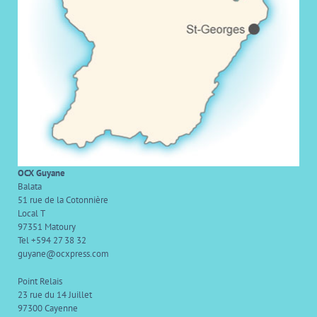
OCX Guyane
Balata
51 rue de la Cotonnière
Local T
97351 Matoury
Tel +594 27 38 32
guyane@ocxpress.com
Point Relais
23 rue du 14 Juillet
97300 Cayenne