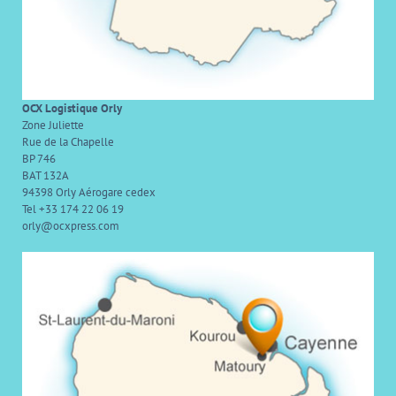
OCX Logistique Orly
Zone Juliette
Rue de la Chapelle
BP 746
BAT 132A
94398 Orly Aérogare cedex
Tel +33 174 22 06 19
orly@ocxpress.com